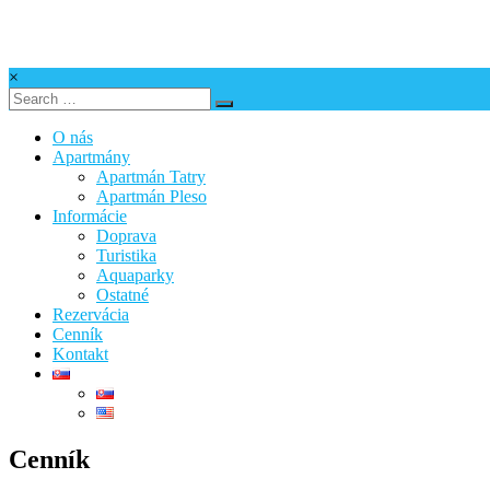
Skip
to
content
×
Apartmán
Anna
O nás
Apartmány
Apartmán Tatry
Apartmán Pleso
Informácie
Doprava
Turistika
Aquaparky
Ostatné
Rezervácia
Cenník
Kontakt
Cenník