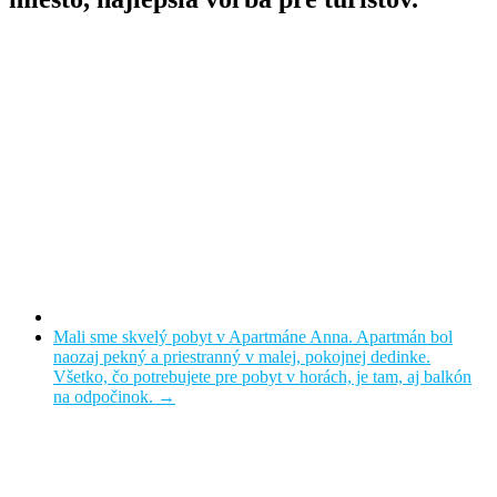
Mali sme skvelý pobyt v Apartmáne Anna. Apartmán bol
naozaj pekný a priestranný v malej, pokojnej dedinke.
Všetko, čo potrebujete pre pobyt v horách, je tam, aj balkón
na odpočinok.
→