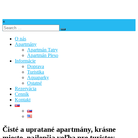
Skip
to
content
×
Apartmán
Anna
O nás
Apartmány
Apartmán Tatry
Apartmán Pleso
Informácie
Doprava
Turistika
Aquaparky
Ostatné
Rezervácia
Cenník
Kontakt
Čisté a upratané apartmány, krásne
miesto, najlepšia voľba pre turistov.